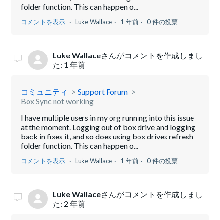
folder function. This can happen o...
コメントを表示
Luke Wallace
1 年前
0 件の投票
Luke Wallace
さんがコメントを作成しまし
た:
1 年前
コミュニティ
Support Forum
Box Sync not working
I have multiple users in my org running into this issue
at the moment. Logging out of box drive and logging
back in fixes it, and so does using box drives refresh
folder function. This can happen o...
コメントを表示
Luke Wallace
1 年前
0 件の投票
Luke Wallace
さんがコメントを作成しまし
た:
2 年前