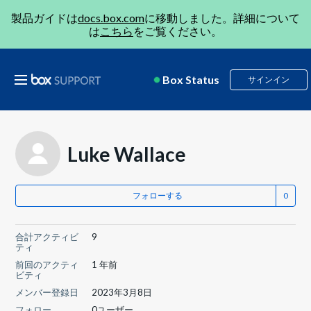
製品ガイドは
docs.box.com
に移動しました。詳細について
は
こちら
をご覧ください。
Box Status
サインイン
Luke Wallace
フォローする
合計アクティビ
9
ティ
前回のアクティ
1 年前
ビティ
メンバー登録日
2023年3月8日
フォロー
0ユーザー