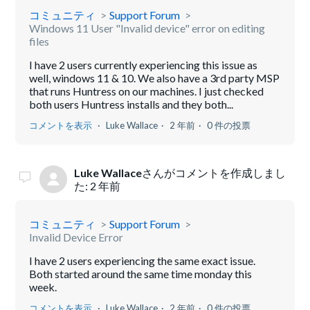
コミュニティ
Support Forum
Windows 11 User "Invalid device" error on editing
files
I have 2 users currently experiencing this issue as
well, windows 11 & 10. We also have a 3rd party MSP
that runs Huntress on our machines. I just checked
both users Huntress installs and they both...
コメントを表示
Luke Wallace
2 年前
0 件の投票
Luke Wallace
さんがコメントを作成しまし
た:
2 年前
コミュニティ
Support Forum
Invalid Device Error
I have 2 users experiencing the same exact issue.
Both started around the same time monday this
week.
コメントを表示
Luke Wallace
2 年前
0 件の投票