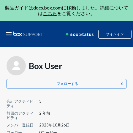
製品ガイドは
docs.box.com
に移動しました。詳細について
は
こちら
をご覧ください。
Box Status
サインイン
Box User
フォローする
合計アクティビ
3
ティ
前回のアクティ
2 年前
ビティ
メンバー登録日
2023年10月26日
フォロー
0ユーザー