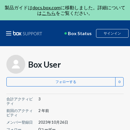
製品ガイドは
docs.box.com
に移動しました。詳細について
は
こちら
をご覧ください。
Box Status
サインイン
Box User
フォローする
合計アクティビ
3
ティ
前回のアクティ
2 年前
ビティ
メンバー登録日
2023年10月26日
フォロー
0ユーザー