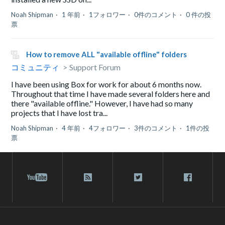
Noah Shipman
1 年前
1フォロワー
0件のコメント
0 件の投
票
How to remove ALL "available offline" folders
コミュニティ
Support Forum
I have been using Box for work for about 6 months now.
Throughout that time I have made several folders here and
there "available offline." However, I have had so many
projects that I have lost tra...
Noah Shipman
4 年前
4フォロワー
3件のコメント
1件の投
票