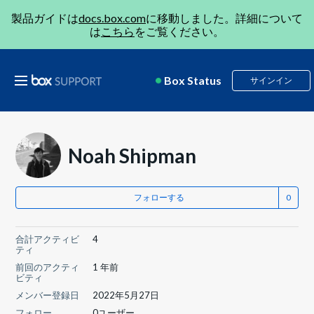
製品ガイドは
docs.box.com
に移動しました。詳細について
は
こちら
をご覧ください。
Box Status
サインイン
Noah Shipman
フォローする
合計アクティビ
4
ティ
前回のアクティ
1 年前
ビティ
メンバー登録日
2022年5月27日
フォロー
0ユーザー