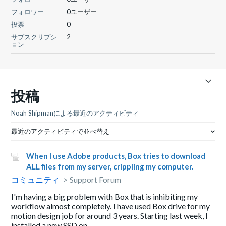
フォロワー
0ユーザー
投票
0
サブスクリプシ
2
ョン
投稿
Noah Shipmanによる最近のアクティビティ
最近のアクティビティで並べ替え
When I use Adobe products, Box tries to download
ALL files from my server, crippling my computer.
コミュニティ
Support Forum
I'm having a big problem with Box that is inhibiting my
workflow almost completely. I have used Box drive for my
motion design job for around 3 years. Starting last week, I
installed a new SSD on...