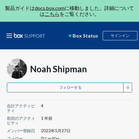
製品ガイドは
docs.box.com
に移動しました。詳細について
は
こちら
をご覧ください。
Box Status
サインイン
Noah Shipman
フォローする
合計アクティビ
4
ティ
前回のアクティ
1 年前
ビティ
メンバー登録日
2022年5月27日
フォロー
0ユーザー