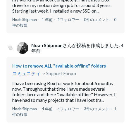
drive for my motion design job for around 3 years.
Starting last week, I installed a new SSD on...
Noah Shipman
1 年前
1フォロワー
0件のコメント
0
件の投票
Noah Shipman
さんが投稿を作成しました:
4
年前
How to remove ALL "available offline" folders
コミュニティ
Support Forum
I have been using Box for work for about 6 months
now. Throughout that time I have made several
folders here and there "available offline." However, I
have had so many projects that I have lost tra...
Noah Shipman
4 年前
4フォロワー
3件のコメント
1
件の投票