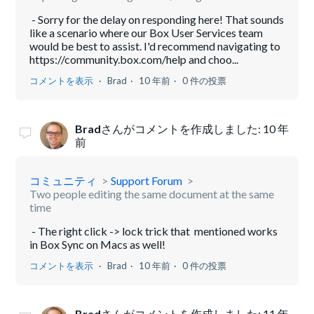
- Sorry for the delay on responding here! That sounds
like a scenario where our Box User Services team
would be best to assist. I'd recommend navigating to
https://community.box.com/help and choo...
コメントを表示
Brad
10 年前
0 件の投票
Brad
さんがコメントを作成しました:
10 年
前
コミュニティ
Support Forum
Two people editing the same document at the same
time
- The right click -> lock trick that mentioned works
in Box Sync on Macs as well!
コメントを表示
Brad
10 年前
0 件の投票
Brad
さんがコメントを作成しました:
11 年