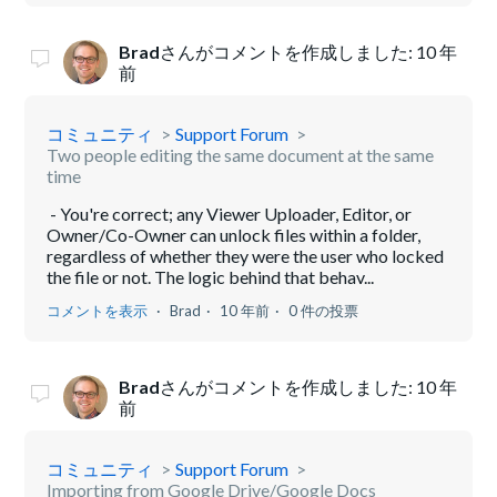
Brad
さんがコメントを作成しました:
10 年
前
コミュニティ
Support Forum
Two people editing the same document at the same
time
- You're correct; any Viewer Uploader, Editor, or
Owner/Co-Owner can unlock files within a folder,
regardless of whether they were the user who locked
the file or not. The logic behind that behav...
コメントを表示
Brad
10 年前
0 件の投票
Brad
さんがコメントを作成しました:
10 年
前
コミュニティ
Support Forum
Importing from Google Drive/Google Docs