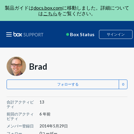
製品ガイドは
docs.box.com
に移動しました。詳細について
は
こちら
をご覧ください。
Box Status
サインイン
Brad
フォローする
合計アクティビ
13
ティ
前回のアクティ
6 年前
ビティ
メンバー登録日
2014年5月29日
フォロー
0ユーザー