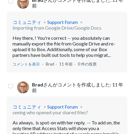
前
コミュニティ
Support Forum
Importing from Google Drive/Google Docs
Hey there, ! You're correct -- you absolutely can
manually export the file from Google Drive and re-
upload it to Box. Additionally, some of our Box
partners have built out tools to help you migrat...
コメントを表示
Brad
11 年前
0 件の投票
Brad
さんがコメントを作成しました:
11 年
前
コミュニティ
Support Forum
seeing who opened your shared files?
As always, is spot-on with her reply. -- To add on, the
only time that Access Stats will show you a
location/IP address instead of a user's name/email is