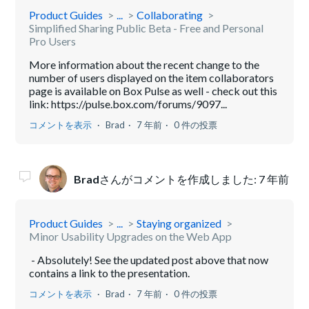
Product Guides
...
Collaborating
Simplified Sharing Public Beta - Free and Personal
Pro Users
More information about the recent change to the
number of users displayed on the item collaborators
page is available on Box Pulse as well - check out this
link: https://pulse.box.com/forums/9097...
コメントを表示
Brad
7 年前
0 件の投票
Brad
さんがコメントを作成しました:
7 年前
Product Guides
...
Staying organized
Minor Usability Upgrades on the Web App
- Absolutely! See the updated post above that now
contains a link to the presentation.
コメントを表示
Brad
7 年前
0 件の投票