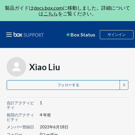
製品ガイドは
docs.box.com
に移動しました。詳細について
は
こちら
をご覧ください。
Box Status
サインイン
Xiao Liu
フォローする
合計アクティビ
1
ティ
前回のアクティ
4 年前
ビティ
メンバー登録日
2022年6月18日
フォロー
0ユーザー