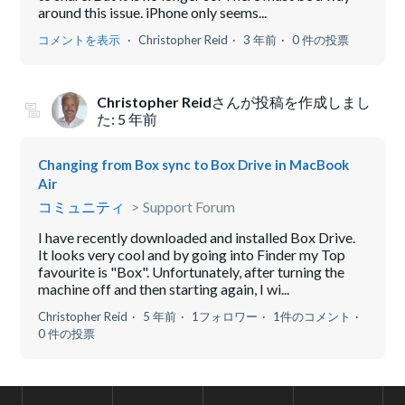
around this issue. iPhone only seems...
コメントを表示
Christopher Reid
3 年前
0 件の投票
Christopher Reid
さんが投稿を作成しまし
た:
5 年前
Changing from Box sync to Box Drive in MacBook
Air
コミュニティ
Support Forum
I have recently downloaded and installed Box Drive.
It looks very cool and by going into Finder my Top
favourite is "Box". Unfortunately, after turning the
machine off and then starting again, I wi...
Christopher Reid
5 年前
1フォロワー
1件のコメント
0 件の投票