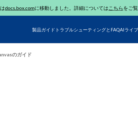
は
docs.box.com
に移動しました。詳細については
こちら
をご覧
製品ガイド
トラブルシューティングとFAQ
AIライ
Canvasのガイド