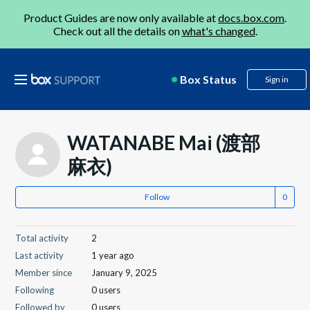
Product Guides are now only available at
docs.box.com
.
Check out all the details on
what's changed
.
Box Status
Sign in
WATANABE Mai (渡部
麻衣)
Follow
Total activity
2
Last activity
1 year ago
Member since
January 9, 2025
Following
0 users
Followed by
0 users