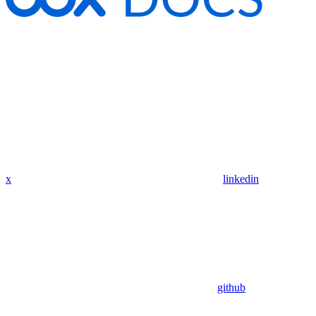
x
linkedin
github