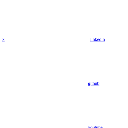
x
linkedin
github
youtube