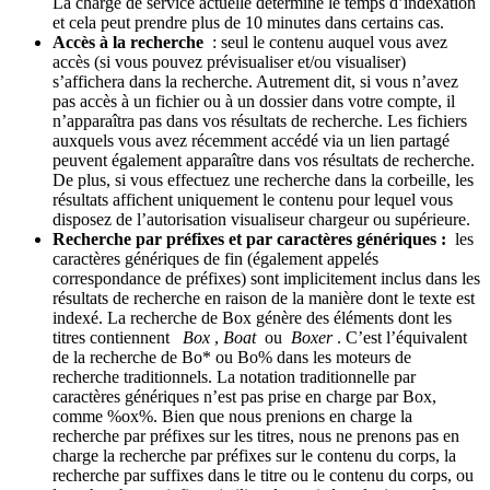
La charge de service actuelle détermine le temps d’indexation
et cela peut prendre plus de 10 minutes dans certains cas.
Accès à la recherche
: seul le contenu auquel vous avez
accès (si vous pouvez prévisualiser et/ou visualiser)
s’affichera dans la recherche. Autrement dit, si vous n’avez
pas accès à un fichier ou à un dossier dans votre compte, il
n’apparaîtra pas dans vos résultats de recherche. Les fichiers
auxquels vous avez récemment accédé via un lien partagé
peuvent également apparaître dans vos résultats de recherche.
De plus, si vous effectuez une recherche dans la corbeille, les
résultats affichent uniquement le contenu pour lequel vous
disposez de l’autorisation visualiseur chargeur ou supérieure.
Recherche par préfixes
et par caractères génériques :
les
caractères génériques de fin (également appelés
correspondance de préfixes) sont implicitement inclus dans les
résultats de recherche en raison de la manière dont le texte est
indexé. La recherche de Box génère des éléments dont les
titres contiennent
Box
,
Boat
ou
Boxer
. C’est l’équivalent
de la recherche de Bo* ou Bo% dans les moteurs de
recherche traditionnels. La notation traditionnelle par
caractères génériques n’est pas prise en charge par Box,
comme %ox%. Bien que nous prenions en charge la
recherche par préfixes sur les titres, nous ne prenons pas en
charge la recherche par préfixes sur le contenu du corps, la
recherche par suffixes dans le titre ou le contenu du corps, ou