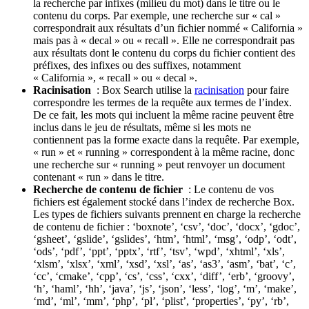
la recherche par infixes (milieu du mot) dans le titre ou le
contenu du corps. Par exemple, une recherche sur « cal »
correspondrait aux résultats d’un fichier nommé « California »
mais pas à « decal » ou « recall ». Elle ne correspondrait pas
aux résultats dont le contenu du corps du fichier contient des
préfixes, des infixes ou des suffixes, notamment
« California », « recall » ou « decal ».
Racinisation
: Box Search utilise la
racinisation
pour faire
correspondre les termes de la requête aux termes de l’index.
De ce fait, les mots qui incluent la même racine peuvent être
inclus dans le jeu de résultats, même si les mots ne
contiennent pas la forme exacte dans la requête. Par exemple,
« run » et « running » correspondent à la même racine, donc
une recherche sur « running » peut renvoyer un document
contenant « run » dans le titre.
Recherche de contenu de fichier
: Le contenu de vos
fichiers est également stocké dans l’index de recherche Box.
Les types de fichiers suivants prennent en charge la recherche
de contenu de fichier : ‘boxnote’, ‘csv’, ‘doc’, ‘docx’, ‘gdoc’,
‘gsheet’, ‘gslide’, ‘gslides’, ‘htm’, ‘html’, ‘msg’, ‘odp’, ‘odt’,
‘ods’, ‘pdf’, ‘ppt’, ‘pptx’, ‘rtf’, ‘tsv’, ‘wpd’, ‘xhtml’, ‘xls’,
‘xlsm’, ‘xlsx’, ‘xml’, ‘xsd’, ‘xsl’, ‘as’, ‘as3’, ‘asm’, ‘bat’, ‘c’,
‘cc’, ‘cmake’, ‘cpp’, ‘cs’, ‘css’, ‘cxx’, ‘diff’, ‘erb’, ‘groovy’,
‘h’, ‘haml’, ‘hh’, ‘java’, ‘js’, ‘json’, ‘less’, ‘log’, ‘m’, ‘make’,
‘md’, ‘ml’, ‘mm’, ‘php’, ‘pl’, ‘plist’, ‘properties’, ‘py’, ‘rb’,