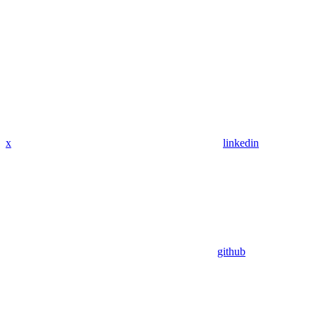
x
linkedin
github