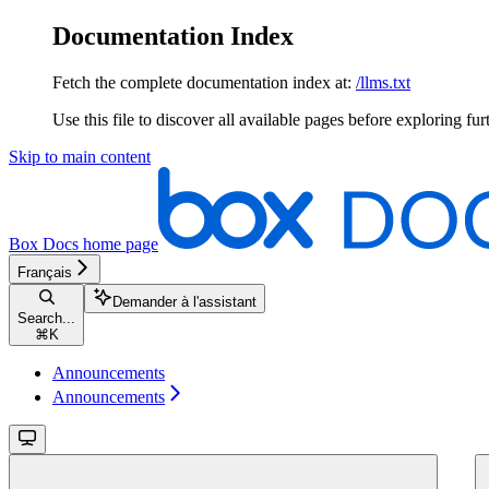
Documentation Index
Fetch the complete documentation index at:
/llms.txt
Use this file to discover all available pages before exploring fur
Skip to main content
Box Docs
home page
Français
Demander à l'assistant
Search...
⌘
K
Announcements
Announcements