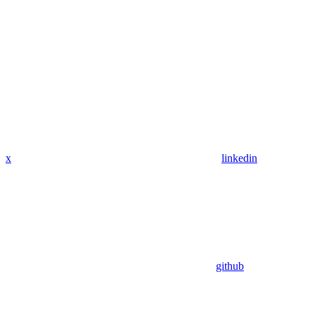
x
linkedin
github