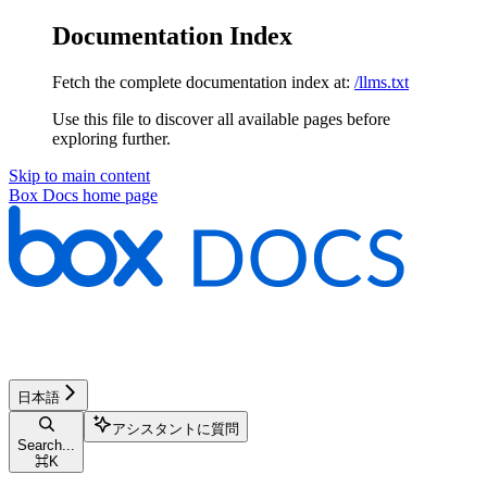
Documentation Index
Fetch the complete documentation index at:
/llms.txt
Use this file to discover all available pages before
exploring further.
Skip to main content
Box Docs
home page
日本語
アシスタントに質問
Search...
⌘
K