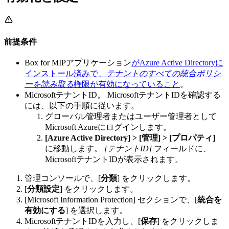
前提条件
Box for MIPアプリケーション
がAzure Active Directoryに
インストール済みで、
テナントのすべての統合ポリシ
ーを読み取る
権限が有効になっていること
。
MicrosoftテナントID。 MicrosoftテナントIDを確認する
には、以下の手順に従います。
グローバル管理者またはユーザー管理者として
Microsoft Azureにログインします。
[Azure Active Directory] > [管理] > [プロパティ]
に移動します。
[テナントID]
フィールドに、
MicrosoftテナントIDが表示されます。
管理コンソールで、[
分類
] をクリックします。
[
分類設定
] をクリックします。
[Microsoft Information Protection] セクションで、[
統合を
有効にする
] を選択します。
MicrosoftテナントIDを入力し、[
保存
] をクリックしま