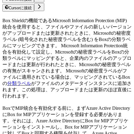
Cursorに接続
Box Shieldの機能であるMicrosoft Information Protection (MIP)
統合を使用すると、ファイルやファイルの新しいバージョン
がアップロードまたは更新されたときに、Microsoftの秘密度
ラベル (暗号化された秘密度ラベルを含む) をBoxの分類ラベ
ルにマッピングできます。 Microsoft Information Protection統
合を有効化して設定し、Microsoftの秘密度ラベルをBoxの分
類ラベルにマッピングすると、企業内のファイルのアップロ
ードまたは更新が行われたときに、Microsoftの秘密度ラベル
の有無がスキャンされます。 Microsoftの秘密度ラベルがフ
ァイルに適用されている場合は、マッピングされているBox
の
分類ラベル
がファイルのメタデータインスタンスに追加さ
れます。この処理は、アップロードまたは更新のほぼ直後に
行われます。
BoxでMIP統合を有効化する前に、まずAzure Active Directory
にBox for MIPアプリケーションを登録する必要がありま
す。それには、Azure Active DirectoryにBox for MIPアプリケ
ーションをインストールし、Box for MIPアプリケーション
に対してBoxと同期する権限を付与して、Azure Active