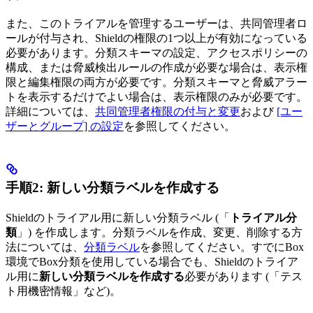
また、このトライアルを管理するユーザーは、共同管理者ロ
ールが付与され、Shieldの権限の1つ以上が有効になっている
必要があります。分類スキーマの設定、アクセスポリシーの
構成、または脅威検出ルールの作成が必要な場合は、表示権
限と編集権限の両方が必要です。分類スキーマと脅威アラー
トを表示するだけでよい場合は、表示権限のみが必要です。
詳細については、
共同管理者権限の付与と変更
および
[ユー
ザーとグループ] の設定
を参照してください。
手順2: 新しい分類ラベルを作成する
Shieldのトライアル用に新しい分類ラベル (「
トライアル分
類
」) を作成します。分類ラベルを作成、変更、削除する方
法については、
分類ラベル
を参照してください。すでにBox
環境でBox分類を使用している場合でも、Shieldのトライア
ル用に
新しい分類ラベルを作成する
必要があります (「テス
ト用機密情報」など)。