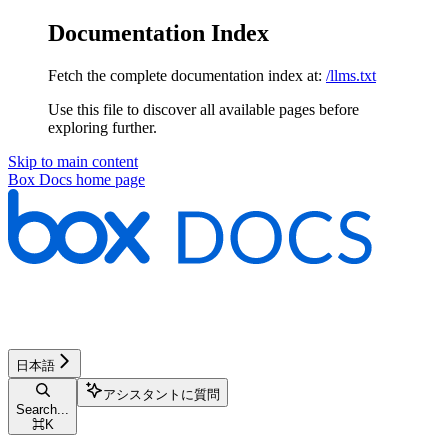
Documentation Index
Fetch the complete documentation index at:
/llms.txt
Use this file to discover all available pages before
exploring further.
Skip to main content
Box Docs
home page
日本語
アシスタントに質問
Search...
⌘
K