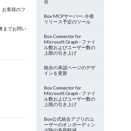
合
り、お客様のフ
Box MCPサーバー: 今後
リリース予定のツール
者までお問い
Box Connector for
Microsoft Graph - ファイ
ル数およびユーザー数の
上限の引き上げ
統合の承認ページのデザ
インを更新
Box Connector for
Microsoft Graph - ファイ
ル数およびユーザー数の
上限の引き上げ
Box公式統合アプリのユ
ーザーのオンボーディン
グ時の負荷軽減