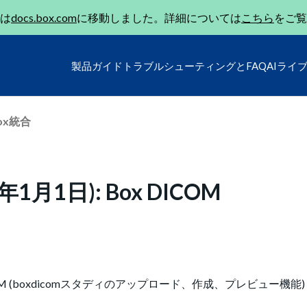
は
docs.box.com
に移動しました。詳細については
こちら
をご覧
製品ガイド
トラブルシューティングとFAQ
AIライ
ox統合
月1日): Box DICOM
OM (boxdicomスタディのアップロード、作成、プレビュー機能