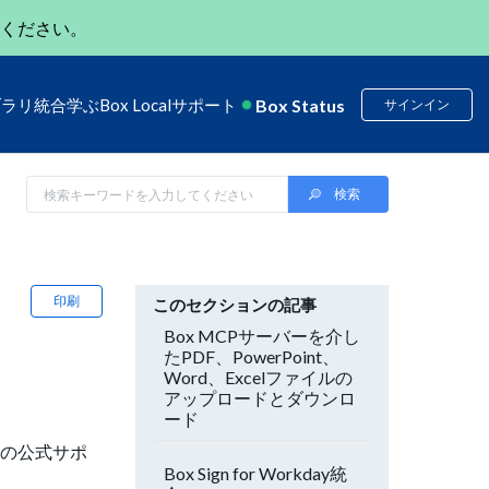
ください。
Box Status
ブラリ
統合
学ぶ
Box Local
サポート
サインイン
印刷
このセクションの記事
Box MCPサーバーを介し
たPDF、PowerPoint、
Word、Excelファイルの
アップロードとダウンロ
ード
) の公式サポ
Box Sign for Workday統