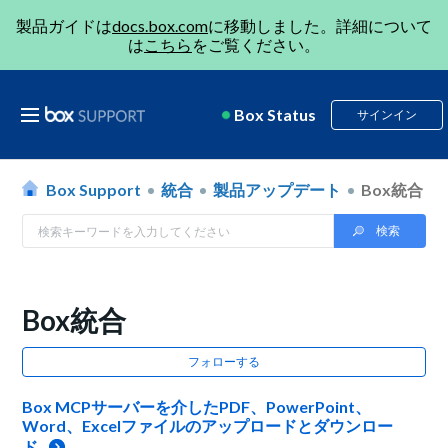
製品ガイドは
docs.box.com
に移動しました。詳細について
は
こちら
をご覧ください。
Box Status
サインイン
Box Support
統合
製品アップデート
Box統合
Box統合
フォローする
Box MCPサーバーを介したPDF、PowerPoint、
Word、Excelファイルのアップロードとダウンロー
ド