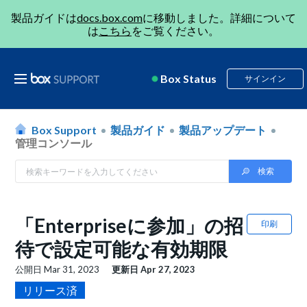
製品ガイドは
docs.box.com
に移動しました。詳細について
は
こちら
をご覧ください。
Box Status
サインイン
Box Support
製品ガイド
製品アップデート
管理コンソール
「Enterpriseに参加」の招
印刷
待で設定可能な有効期限
公開日
Mar 31, 2023
更新日
Apr 27, 2023
リリース済