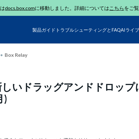
は
docs.box.com
に移動しました。詳細については
こちら
をご覧
製品ガイド
トラブルシューティングとFAQ
AIライ
Box Relay
新しいドラッグアンドドロップ
)