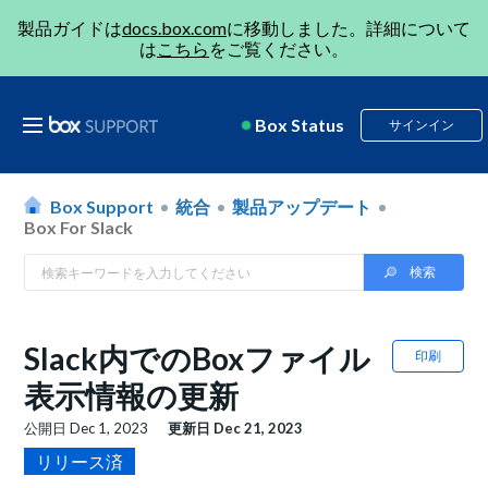
製品ガイドは
docs.box.com
に移動しました。詳細について
は
こちら
をご覧ください。
Box Status
サインイン
Box Support
統合
製品アップデート
Box For Slack
Slack内でのBoxファイル
印刷
表示情報の更新
公開日
Dec 1, 2023
更新日
Dec 21, 2023
リリース済