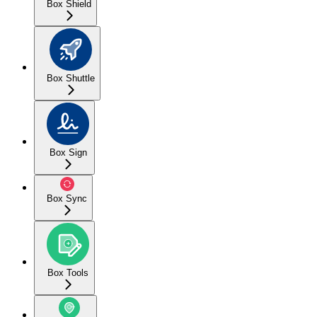
Box Shield
Box Shuttle
Box Sign
Box Sync
Box Tools