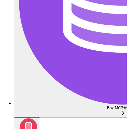
Box MCP