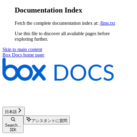
Documentation Index
Fetch the complete documentation index at:
/llms.txt
Use this file to discover all available pages before
exploring further.
Skip to main content
Box Docs
home page
日本語
アシスタントに質問
Search...
⌘
K