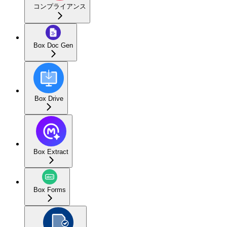
コンプライアンス
Box Doc Gen
Box Drive
Box Extract
Box Forms