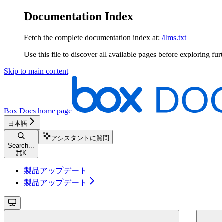
Documentation Index
Fetch the complete documentation index at:
/llms.txt
Use this file to discover all available pages before exploring fur
Skip to main content
Box Docs
home page
日本語
アシスタントに質問
Search...
⌘
K
製品アップデート
製品アップデート