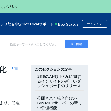
ください。
Box Status
ブラリ
統合
学ぶ
Box Local
サポート
サインイン
化
印刷
このセクションの記事
組織のAI使用状況に関す
るインサイトの新しいダ
ッシュボードのリリース
公開された統合向けの
により、管理
Box MCPサーバーの新し
い管理機能