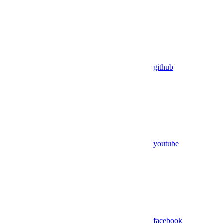
github
youtube
facebook