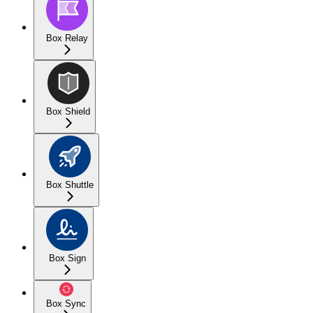
Box Relay
Box Shield
Box Shuttle
Box Sign
Box Sync