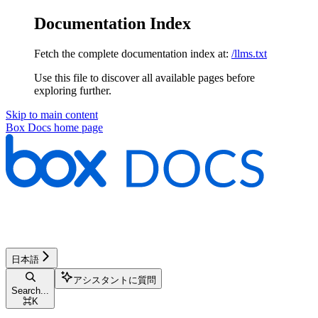
Documentation Index
Fetch the complete documentation index at:
/llms.txt
Use this file to discover all available pages before
exploring further.
Skip to main content
Box Docs
home page
日本語
アシスタントに質問
Search...
⌘
K