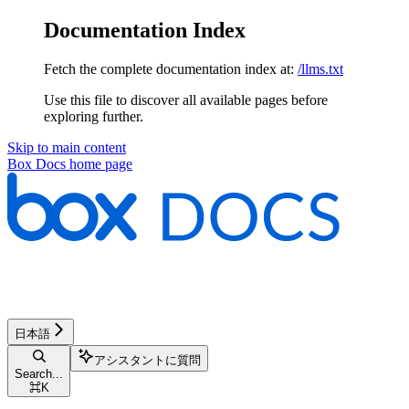
Documentation Index
Fetch the complete documentation index at:
/llms.txt
Use this file to discover all available pages before
exploring further.
Skip to main content
Box Docs
home page
日本語
アシスタントに質問
Search...
⌘
K