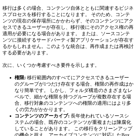
移行は多くの場合、コンテンツ自体とともに関連するビジネ
スプロセスを移行することになります。 そのため、コンテ
ンツの現在の保存場所にかかわらず、そのコンテンツにアク
セスできるユーザーが存在し、移行後にそのアクセス権の再
適用が必要になる場合があります。 または、ソースコンテ
ンツに接続するサードパーティ製アプリケーションが存在す
るかもしれません。このような統合は、再作成または再検討
する必要があります。
次に、いくつか考慮すべき要件を示します。
権限:
移行範囲内のすべてにアクセスできるユーザー
のグループが1つだけ存在する場合、権限の再作成はか
なり簡単です。 しかし、フォルダ構造のさまざまなレ
ベルで、細かな権限を持つグループが複数存在する場
合、移行対象のコンテンツへの権限の適用にはより多
くの労力がかかります。
コンテンツのアーカイブ:
長年使われているソースシ
ステムの場合、既存のコンテンツが重複または陳腐化
していることがあります。 この移行をクリーンアップ
の機会と捉え、アーカイブコンテンツに対応したBox