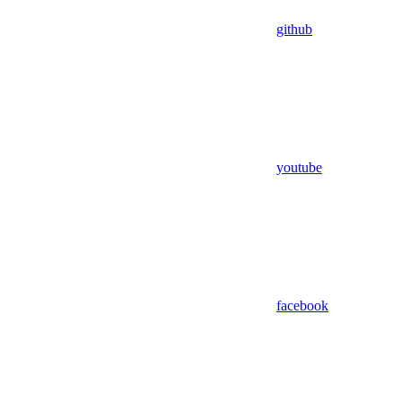
github
youtube
facebook