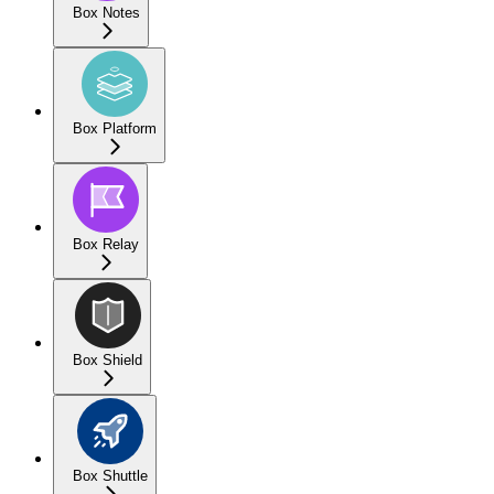
Box Notes
Box Platform
Box Relay
Box Shield
Box Shuttle