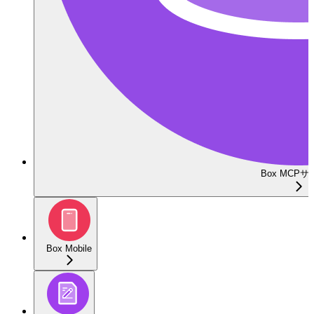
Box MCP
Box Mobile