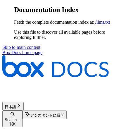
Documentation Index
Fetch the complete documentation index at:
/llms.txt
Use this file to discover all available pages before
exploring further.
Skip to main content
Box Docs
home page
日本語
アシスタントに質問
Search...
⌘
K