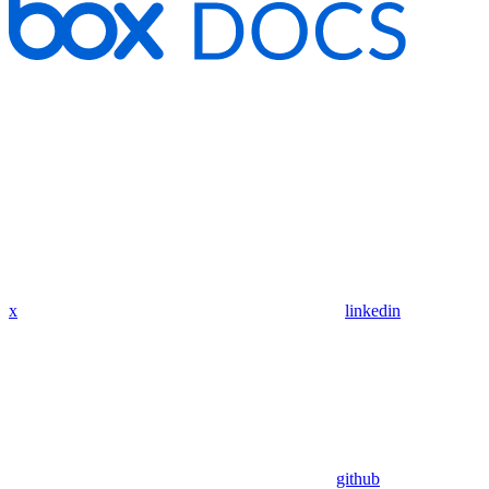
x
linkedin
github