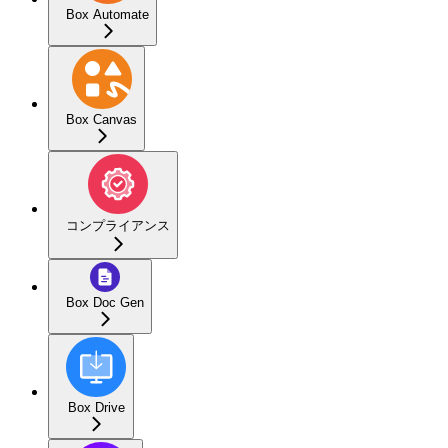
Box Automate
Box Canvas
コンプライアンス
Box Doc Gen
Box Drive