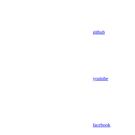
github
youtube
facebook