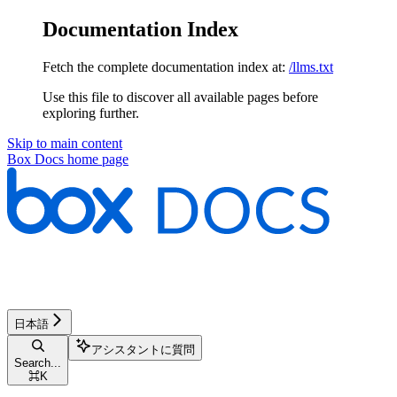
Documentation Index
Fetch the complete documentation index at:
/llms.txt
Use this file to discover all available pages before
exploring further.
Skip to main content
Box Docs
home page
日本語
アシスタントに質問
Search...
⌘
K