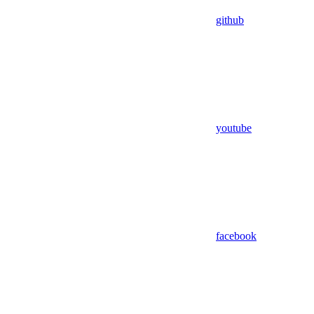
github
youtube
facebook