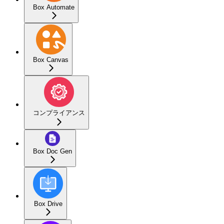
Box Automate
Box Canvas
コンプライアンス
Box Doc Gen
Box Drive