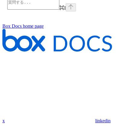
⌘
I
Box Docs
home page
x
linkedin