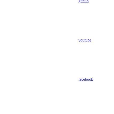
github
youtube
facebook