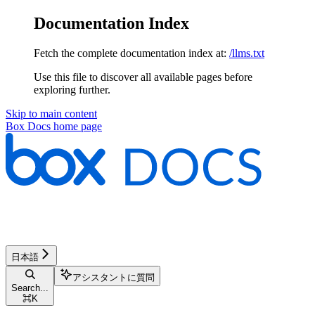
Documentation Index
Fetch the complete documentation index at:
/llms.txt
Use this file to discover all available pages before
exploring further.
Skip to main content
Box Docs
home page
日本語
アシスタントに質問
Search...
⌘
K