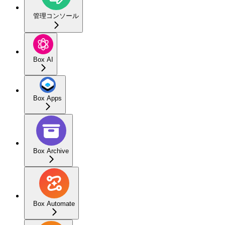
管理コンソール
Box AI
Box Apps
Box Archive
Box Automate