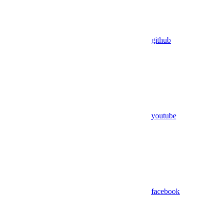
github
youtube
facebook