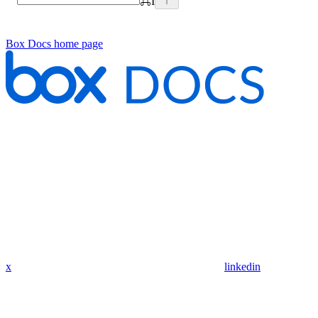
⌘
I
Box Docs
home page
x
linkedin