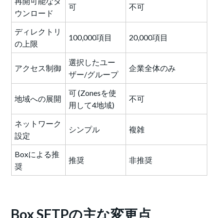
再開可能なダ
可
不可
ウンロード
ディレクトリ
100,000項目
20,000項目
の上限
選択したユー
アクセス制御
企業全体のみ
ザー/グループ
可 (Zonesを使
地域への展開
不可
用して4地域)
ネットワーク
シンプル
複雑
設定
Boxによる推
推奨
非推奨
奨
Box SFTPの主な変更点