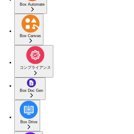
Box Automate
Box Canvas
コンプライアンス
Box Doc Gen
Box Drive