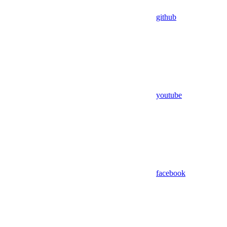
github
youtube
facebook