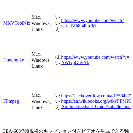
い
Mac、
https://www.youtube.com/watch?
MKVToolNix
い
Windows、
v=GTZh8b4hpJM
Linux
え
Mac、
は
https://www.youtube.com/watch?v=-
Handbrake
Windows、
AWtxpG5vAk
い
Linux
い
Mac、
https://stackoverflow.com/a/17584272
FFmpeg
い
https://en.wikibooks.org/wiki/FFMP
Windows、
An_Intermediate_Guide/subtitle_opti
Linux
え
CEA-608/708規格のキャプション付きビデオを生成できる独