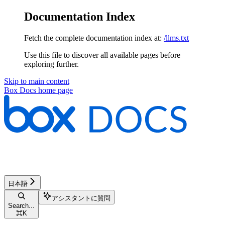
Documentation Index
Fetch the complete documentation index at:
/llms.txt
Use this file to discover all available pages before
exploring further.
Skip to main content
Box Docs
home page
日本語
アシスタントに質問
Search...
⌘
K