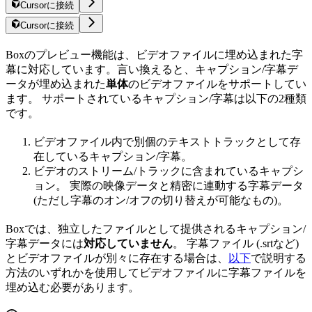
Cursorに接続
Cursorに接続
Boxのプレビュー機能は、ビデオファイルに埋め込まれた字
幕に対応しています。言い換えると、キャプション/字幕デ
ータが埋め込まれた
単体
のビデオファイルをサポートしてい
ます。 サポートされているキャプション/字幕は以下の2種類
です。
ビデオファイル内で別個のテキストトラックとして存
在しているキャプション/字幕。
ビデオのストリーム/トラックに含まれているキャプシ
ョン。 実際の映像データと精密に連動する字幕データ
(ただし字幕のオン/オフの切り替えが可能なもの)。
Boxでは、独立したファイルとして提供されるキャプション/
字幕データには
対応していません
。 字幕ファイル (.srtなど)
とビデオファイルが別々に存在する場合は、
以下
で説明する
方法のいずれかを使用してビデオファイルに字幕ファイルを
埋め込む必要があります。