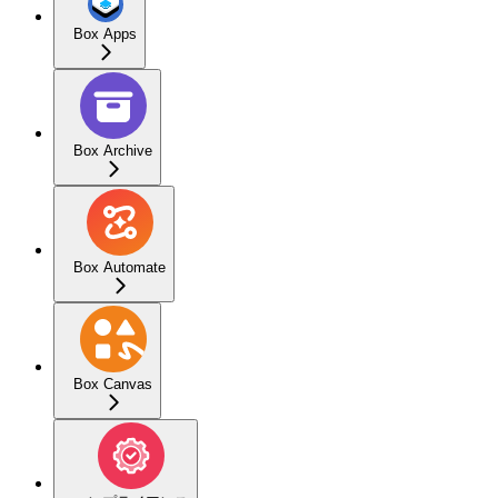
Box Apps
Box Archive
Box Automate
Box Canvas