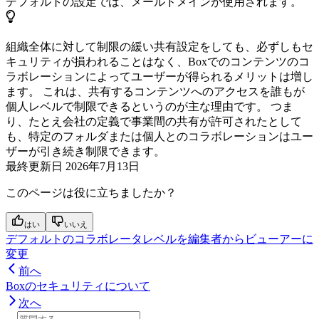
デフォルトの設定では、メールドメインが使用されます。
組織全体に対して制限の緩い共有設定をしても、必ずしもセ
キュリティが損われることはなく、Boxでのコンテンツのコ
ラボレーションによってユーザーが得られるメリットは増し
ます。 これは、共有するコンテンツへのアクセスを誰もが
個人レベルで制限できるというのが主な理由です。 つま
り、たとえ会社の定義で事業間の共有が許可されたとして
も、特定のフォルダまたは個人とのコラボレーションはユー
ザーが引き続き制限できます。
最終更新日
2026年7月13日
このページは役に立ちましたか？
はい
いいえ
デフォルトのコラボレータレベルを編集者からビューアーに
変更
前へ
Boxのセキュリティについて
次へ