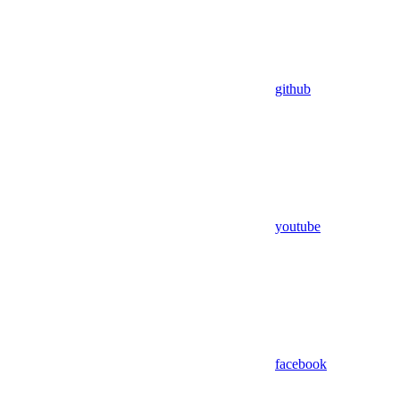
github
youtube
facebook