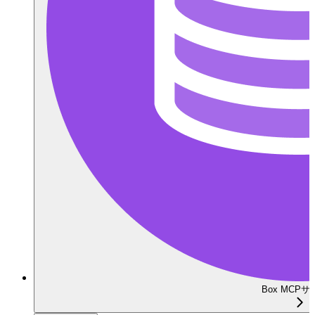
Box MCP