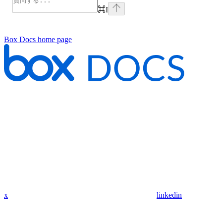
⌘
I
Box Docs
home page
x
linkedin