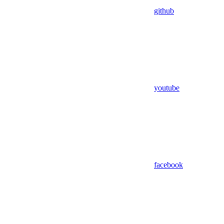
github
youtube
facebook