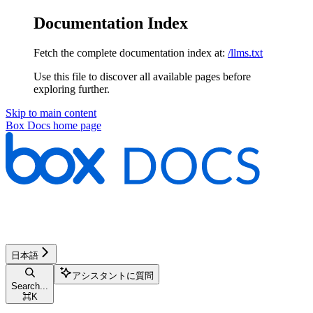
Documentation Index
Fetch the complete documentation index at:
/llms.txt
Use this file to discover all available pages before
exploring further.
Skip to main content
Box Docs
home page
日本語
アシスタントに質問
Search...
⌘
K