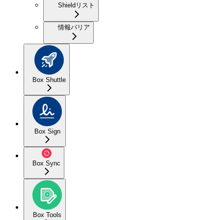
Shieldリスト
情報バリア
Box Shuttle
Box Sign
Box Sync
Box Tools