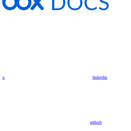
x
linkedin
github