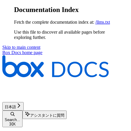
Documentation Index
Fetch the complete documentation index at:
/llms.txt
Use this file to discover all available pages before
exploring further.
Skip to main content
Box Docs
home page
日本語
アシスタントに質問
Search...
⌘
K