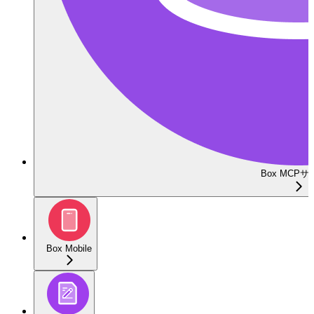
Box MCP
Box Mobile