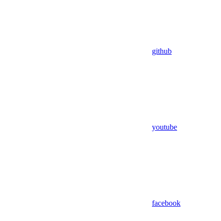
github
youtube
facebook