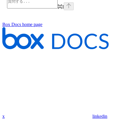
⌘
I
Box Docs
home page
x
linkedin