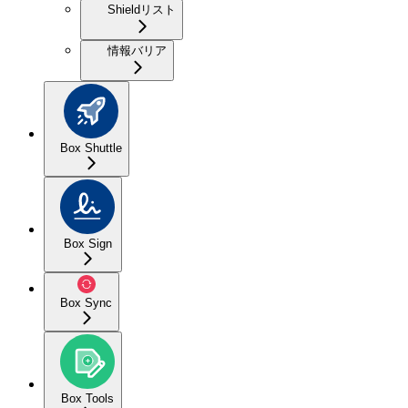
Shieldリスト
情報バリア
Box Shuttle
Box Sign
Box Sync
Box Tools