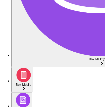
Box MCP
Box Mobile