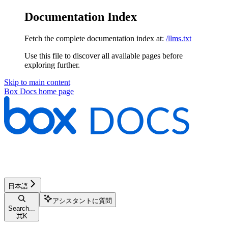
Documentation Index
Fetch the complete documentation index at:
/llms.txt
Use this file to discover all available pages before
exploring further.
Skip to main content
Box Docs
home page
日本語
アシスタントに質問
Search...
⌘
K