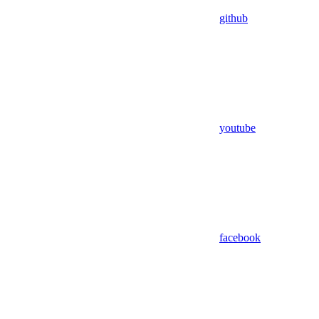
github
youtube
facebook