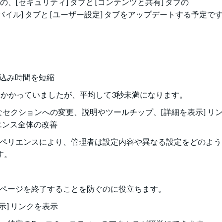
定] 内の、[セキュリティ] タブと [コンテンツと共有] タブの
バイル] タブと [ユーザー設定] タブをアップデートする予定で
み込み時間を短縮
以上かかっていましたが、平均して3秒未満になります。
なセクションへの変更、説明やツールチップ、[詳細を表示] リ
エンス全体の改善
スペリエンスにより、管理者は設定内容や異なる設定をどのよ
す。
にページを終了することを防ぐのに役立ちます。
示] リンクを表示