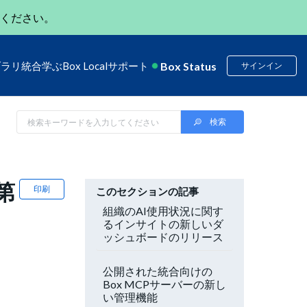
ください。
Box Status
ブラリ
統合
学ぶ
Box Local
サポート
サインイン
第
印刷
このセクションの記事
組織のAI使用状況に関す
るインサイトの新しいダ
ッシュボードのリリース
公開された統合向けの
Box MCPサーバーの新し
い管理機能