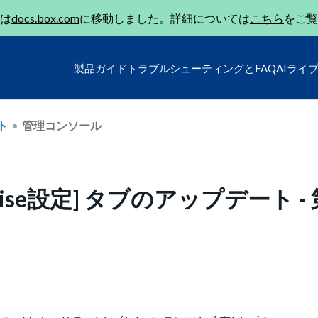
は
docs.box.com
に移動しました。詳細については
こちら
をご覧
製品ガイド
トラブルシューティングとFAQ
AIライ
ト
管理コンソール
rise設定] タブのアップデート - 