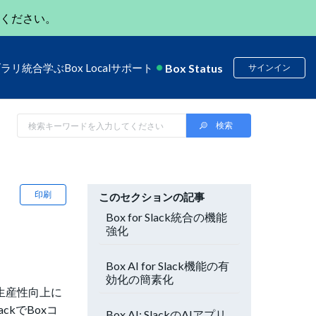
ください。
Box Status
ブラリ
統合
学ぶ
Box Local
サポート
サインイン
印刷
このセクションの記事
Box for Slack統合の機能
強化
Box AI for Slack機能の有
効化の簡素化
の生産性向上に
kでBoxコ
Box AI: SlackのAIアプリ