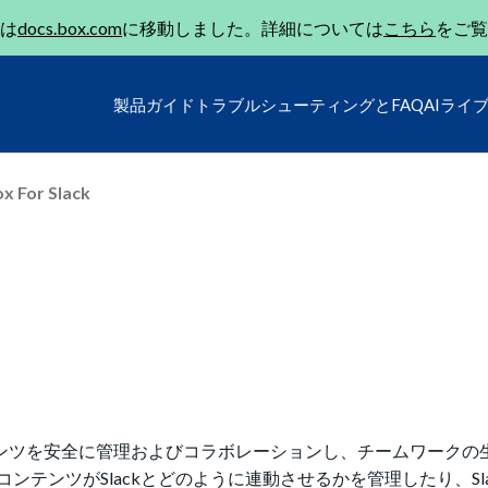
は
docs.box.com
に移動しました。詳細については
こちら
をご覧
製品ガイド
トラブルシューティングとFAQ
AIライ
x For Slack
がコンテンツを安全に管理およびコラボレーションし、チームワーク
テンツがSlackとどのように連動させるかを管理したり、Slac