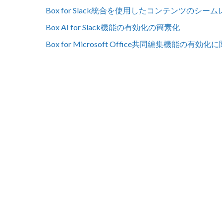
Box for Slack統合を使用したコンテンツのシー
Box AI for Slack機能の有効化の簡素化
Box for Microsoft Office共同編集機能の有