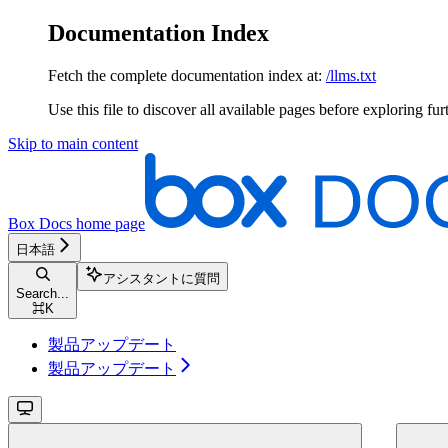
Documentation Index
Fetch the complete documentation index at:
/llms.txt
Use this file to discover all available pages before exploring fur
Skip to main content
Box Docs
home page
日本語
アシスタントに質問
Search...
⌘
K
製品アップデート
製品アップデート