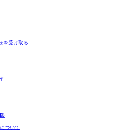
せを受け取る
作
限
について