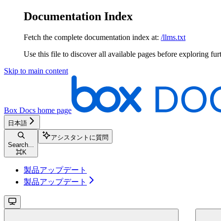
Documentation Index
Fetch the complete documentation index at:
/llms.txt
Use this file to discover all available pages before exploring fur
Skip to main content
Box Docs
home page
日本語
アシスタントに質問
Search...
⌘
K
製品アップデート
製品アップデート