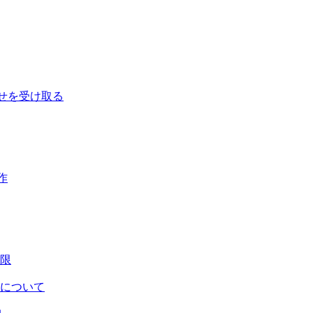
せを受け取る
作
限
について