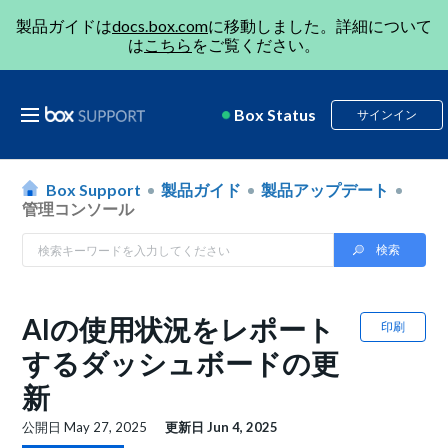
製品ガイドは
docs.box.com
に移動しました。詳細について
は
こちら
をご覧ください。
Box Status
サインイン
Box Support
製品ガイド
製品アップデート
管理コンソール
AIの使用状況をレポート
印刷
するダッシュボードの更
新
公開日
May 27, 2025
更新日
Jun 4, 2025