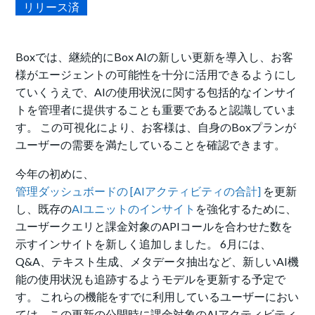
リリース済
Boxでは、継続的にBox AIの新しい更新を導入し、お客
様がエージェントの可能性を十分に活用できるようにし
ていくうえで、AIの使用状況に関する包括的なインサイ
トを管理者に提供することも重要であると認識していま
す。 この可視化により、お客様は、自身のBoxプランが
ユーザーの需要を満たしていることを確認できます。
今年の初めに、
管理ダッシュボードの [AIアクティビティの合計]
を更新
し、既存の
AIユニットのインサイト
を強化するために、
ユーザークエリと課金対象のAPIコールを合わせた数を
示すインサイトを新しく追加しました。 6月には、
Q&A、テキスト生成、メタデータ抽出など、新しい
AI機
能の使用状況も追跡するようモデルを更新する予定で
す。 これらの機能をすでに利用しているユーザーにおい
ては、この更新の公開時に課金対象のAIアクティビティ