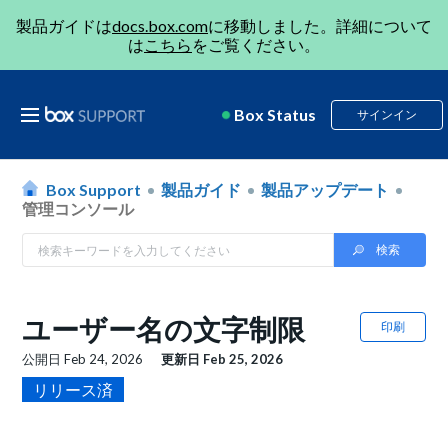
製品ガイドは
docs.box.com
に移動しました。詳細について
は
こちら
をご覧ください。
Box Status
サインイン
Box Support
製品ガイド
製品アップデート
管理コンソール
ユーザー名の文字制限
印刷
公開日
Feb 24, 2026
更新日
Feb 25, 2026
リリース済