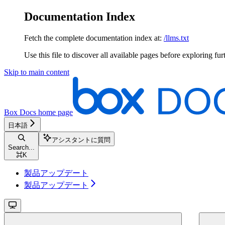
Documentation Index
Fetch the complete documentation index at:
/llms.txt
Use this file to discover all available pages before exploring fur
Skip to main content
Box Docs
home page
日本語
アシスタントに質問
Search...
⌘
K
製品アップデート
製品アップデート