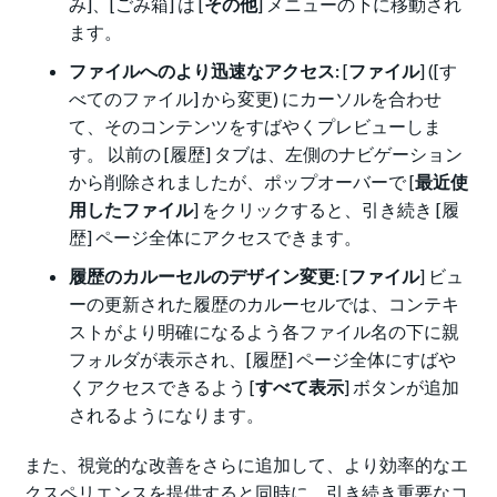
み]、[ごみ箱] は [
その他
] メニューの下に移動され
ます。
ファイルへのより迅速なアクセス:
[
ファイル
] ([す
べてのファイル] から変更) にカーソルを合わせ
て、
そのコンテンツをすばやくプレビューしま
す
。 以前の [履歴] タブは、左側のナビゲーション
から削除されましたが、ポップオーバーで [
最近使
用したファイル
] をクリックすると、引き続き [履
歴] ページ全体にアクセスできます。
履歴のカルーセルのデザイン変更:
[
ファイル
] ビュ
ーの更新された履歴のカルーセルでは、コンテキ
ストがより明確になるよう各ファイル名の下に親
フォルダが表示され、[履歴] ページ全体にすばや
くアクセスできるよう [
すべて表示
] ボタンが追加
されるようになります。
また、視覚的な改善をさらに追加して、より効率的なエ
クスペリエンスを提供すると同時に、引き続き重要なコ