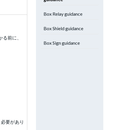
Box Relay guidance
Box Shield guidance
かる前に、
Box Sign guidance
う必要があり