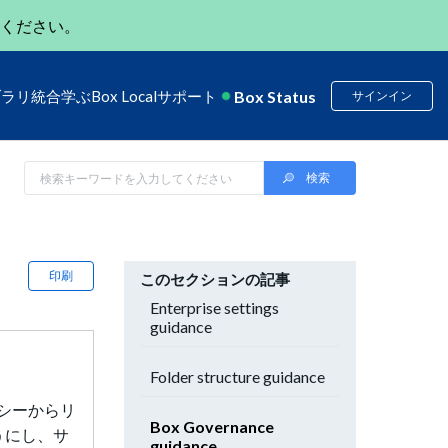
ください。
Box Status
ブラリ
統合
学ぶ
Box Local
サポート
サインイン
印刷
このセクションの記事
Enterprise settings
guidance
Folder structure guidance
リシーからリ
Box Governance
うにし、サ
guidance