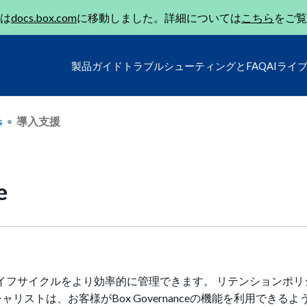
は
docs.box.com
に移動しました。詳細については
こちら
をご覧
製品ガイド
トラブルシューティングとFAQ
AIライ
s
導入支援
e
ンツのライフサイクルをより効率的に管理できます。 リテンションポ
リストは、お客様がBox Governanceの機能を利用できるよ