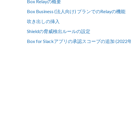
Box Relayの概要
Box Business (法人向け) プランでのRelayの機能
吹き出しの挿入
Shieldの脅威検出ルールの設定
Box for Slackアプリの承認スコープの追加 (2022