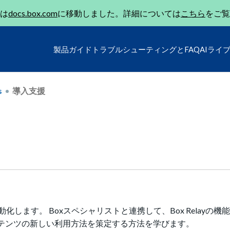
は
docs.box.com
に移動しました。詳細については
こちら
をご覧
製品ガイド
トラブルシューティングとFAQ
AIライ
s
導入支援
動化します。 Boxスペシャリストと連携して、Box Relayの
ンテンツの新しい利用方法を策定する方法を学びます。