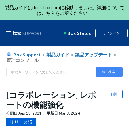
製品ガイドは
docs.box.com
に移動しました。詳細について
は
こちら
をご覧ください。
Box Status
サインイン
Box Support
製品ガイド
製品アップデート
管理コンソール
[コラボレーション] レポ
印刷
ートの機能強化
公開日
Aug 18, 2021
更新日
Mar 7, 2024
リリース済