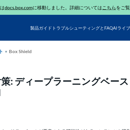
は
docs.box.com
に移動しました。詳細については
こちら
をご覧
製品ガイド
トラブルシューティングとFAQ
AIライ
ト
Box Shield
策: ディープラーニングベース
加