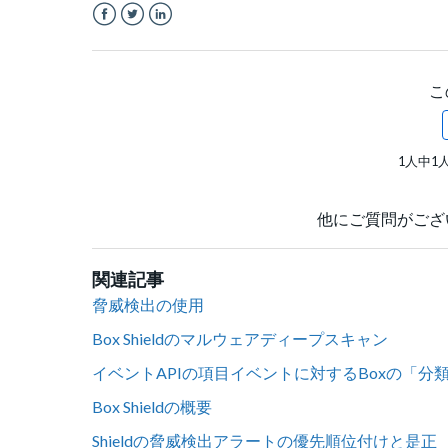
Facebook
Twitter
LinkedIn
こ
1人中1
他にご質問がござ
関連記事
脅威検出の使用
Box Shieldのマルウェアディープスキャン
イベントAPIの項目イベントに対するBoxの「分
Box Shieldの概要
Shieldの脅威検出アラートの優先順位付けと是正