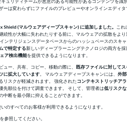
チームやセキュリティチームが悪意のある可能性があるコンテンツを識
ザーは変わらずにファイルのプレビューやオンラインエディタ
hield (マルウェアディープスキャン) に追加しました。
これ
継続性が大幅に失われたりする前に、マルウェアの拡散をより
インテリジェンスデータベースからのハッシュベースのスキャ
ムで特定する
新しいディープラーニングテクノロジの両方を採
ェア検出機能
を提供できるようになります。
ビュー、共有、コピー、移動の際に、
既存ファイルに対してス
ツに拡大しています
。 マルウェアディープスキャンには、
外部
るリスクが軽減されます。 強化された
コンテキストリッチアラ
優先順位を付けて調査できます。 そして、管理者は
低リスクな
の中断を最小限に抑えることができます。
dをお使いのすべてのお客様が利用できるようになります。
を参照してください。