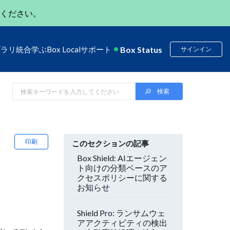
ください。
Box Status
ブラリ
統合
学ぶ
Box Local
サポート
サインイン
印刷
このセクションの記事
Box Shield: AIエージェン
ト向けの分類ベースのア
クセスポリシーに関する
お知らせ
Shield Pro: ランサムウェ
アアクティビティの検出