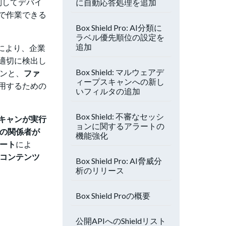
別してデバイ
に自動応答処理を追加
で作業できる
Box Shield Pro: AI分類に
ラベル優先順位の設定を
追加
により、企業
適切に検出し
Box Shield: マルウェアデ
ンと、
ファ
ィープスキャンへの新し
用するための
いフィルタの追加
Box Shield: 不審なセッシ
キャンが実行
ョンに関するアラートの
の関係者が
機能強化
ート
によ
コンテンツ
Box Shield Pro: AI脅威分
析のリリース
Box Shield Proの概要
公開APIへのShieldリスト