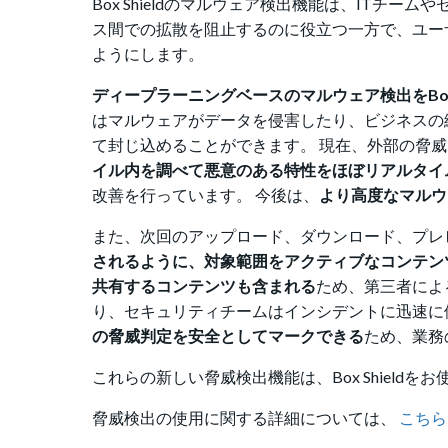
Box Shieldのマルウェア検出機能は、IT
ス間での拡散を阻止するのに役立つ一方で、ユー
ようにします。
ディープラーニングベースのマルウェア検出をBox S
はマルウェアがデータを侵害したり、ビジネスの
て封じ込めることができます。
現在、外部の脅威
イル内を調べて悪意のある特性をほぼリアルタイ
改善を行っています。 今後は、
より高度なマルウ
また、次回のアップロード、ダウンロード、プレ
されるように、対象範囲をアクティブなコンテン
共有するコンテンツも含まれる
ため、第三者によ
り、セキュリティチームはインシデントに迅速に
の脅威判定を安全としてマークできる
ため、業務
これらの新しい脅威検出機能は、Box Shiel
脅威検出の使用に関する詳細については、
こちら