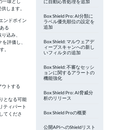
の一環とし
に自動応答処理を追加
に提供します。
Box Shield Pro: AI分類に
エンドポイン
ラベル優先順位の設定を
追加
ある
接取り込み、
Box Shield: マルウェアデ
スクを評価し、
ィープスキャンへの新し
す。
いフィルタの追加
Box Shield: 不審なセッシ
ョンに関するアラートの
機能強化
アウトする
Box Shield Pro: AI脅威分
析のリリース
りとなる可能
リティパート
Box Shield Proの概要
してくださ
公開APIへのShieldリスト