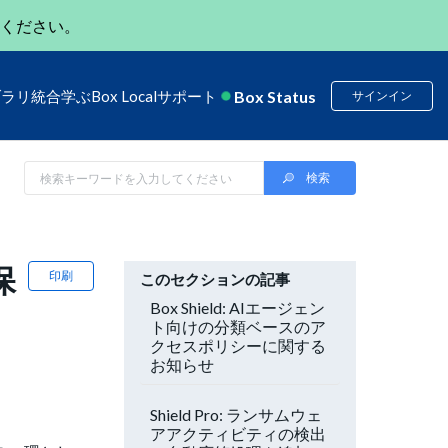
ください。
Box Status
ブラリ
統合
学ぶ
Box Local
サポート
サインイン
保
印刷
このセクションの記事
Box Shield: AIエージェン
ト向けの分類ベースのア
クセスポリシーに関する
お知らせ
Shield Pro: ランサムウェ
アアクティビティの検出