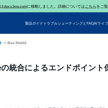
は
docs.box.com
に移動しました。詳細については
こちら
をご覧
製品ガイド
トラブルシューティングとFAQ
AIライ
ト
Box Shield
dStrikeの統合によるエンドポイント