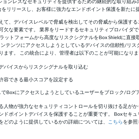
クションレスなセキュリティを提供するための継続的な取り組み
ームとの統合をリリースし、お客様に強力なエンドポイント保護を新た
えて、デバイスレベルで脅威を検出してその脅威から保護する
可欠な要素です。 業界をリードするセキュリティプロバイダで
conプラットフォームから高度なリスクシグナルをBox Shieldに直
織のBoxコンテンツにアクセスしようとしているデバイスの信頼性/リ
ります。 この統合により、管理者は以下のことが可能になりま
組織のデバイスからリスクシグナルを取り込む
d内で許容できる最小スコアを設定する
でBoxにアクセスしようとしているユーザーをブロック/ログ
る人物が強力なセキュリティコントロールを切り抜ける足がか
ドポイントデバイスを保護することが重要です。 Boxセキュ
をどのように提供しているかの詳細については、
こちら
を参照