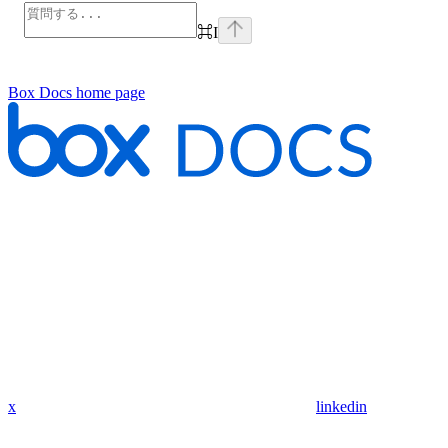
⌘
I
Box Docs
home page
x
linkedin