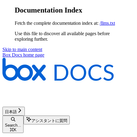
Documentation Index
Fetch the complete documentation index at:
/llms.txt
Use this file to discover all available pages before
exploring further.
Skip to main content
Box Docs
home page
日本語
アシスタントに質問
Search...
⌘
K