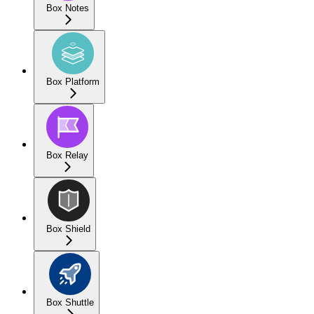
Box Notes
Box Platform
Box Relay
Box Shield
Box Shuttle