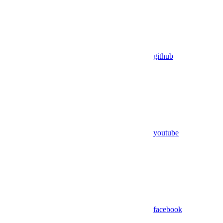
github
youtube
facebook