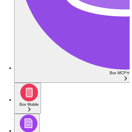
Box MCP
Box Mobile