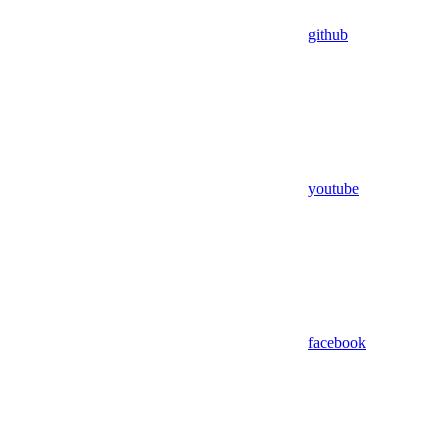
github
youtube
facebook